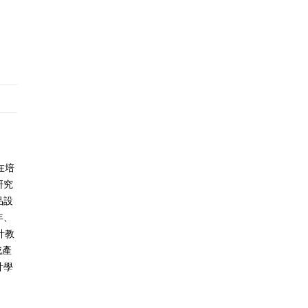
在培
研究
品設
年、
計教
成產
計學