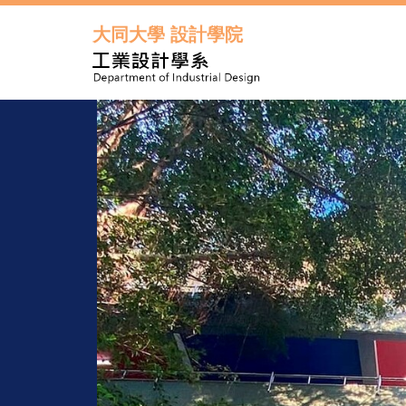
跳
到
大同大學 設計學院
主
要
內
容
區
年度起每
元